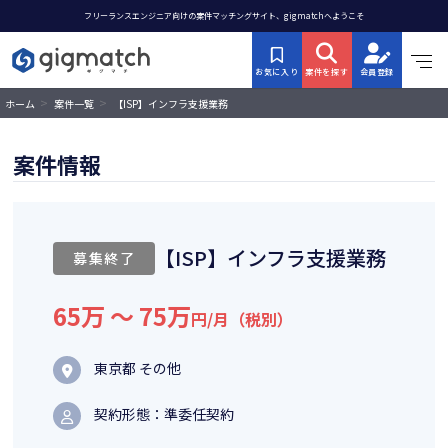
フリーランスエンジニア向けの案件マッチングサイト、gigmatchへようこそ
お気に入り
案件を探す
会員登録
>
>
【ISP】インフラ支援業務
ホーム
案件一覧
案件情報
【ISP】インフラ支援業務
募集終了
65万 〜 75万
円/月（税別）
東京都 その他
契約形態：準委任契約