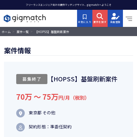
フリーランスエンジニア向けの案件マッチングサイト、gigmatchへようこそ
お気に入り
案件を探す
会員登録
>
>
【HOPSS】基盤刷新案件
ホーム
案件一覧
案件情報
【HOPSS】基盤刷新案件
募集終了
70万 〜 75万
円/月（税別）
東京都 その他
契約形態：準委任契約