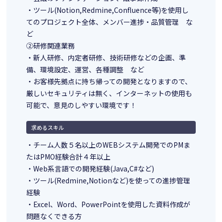
・ツール(Notion,Redmine,Confluence等)を使用し
てのプロジェクト全体、メンバー進捗・品質管理 な
ど
②研修関連業務
・新人研修、内定者研修、技術研修などの企画、準
備、環境設定、運営、各種調整 など
・お客様先拠点に持ち帰っての開発となりますので、
厳しいセキュリティは無く、インターネットの使用も
可能で、意見のしやすい環境です！
求めるスキル
・チーム人数５名以上のWEBシステム開発でのPMま
たはPMO経験合計４年以上
・Web系言語での開発経験(Java,C#など)
・ツール(Redmine,Notionなど)を使っての進捗管理
経験
・Excel、Word、PowerPointを使用した資料作成が
問題なくできる方