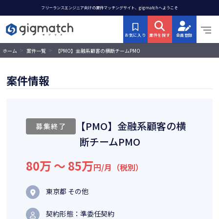
フリーランスエンジニア向けの案件マッチングサイト、gigmatchへようこそ
お気に入り
案件を探す
会員登録
>
>
【PMO】金融系顧客の横断チームPMO
ホーム
案件一覧
案件情報
【PMO】金融系顧客の横
募集終了
断チームPMO
80万 〜 85万
円/月（税別）
東京都 その他
契約形態：準委任契約