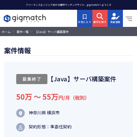
フリーランスエンジニア向けの案件マッチングサイト、gigmatchへようこそ
お気に入り
案件を探す
会員登録
>
>
【Java】サーバ構築案件
ホーム
案件一覧
案件情報
【Java】サーバ構築案件
募集終了
50万 〜 55万
円/月（税別）
神奈川県 横浜市
契約形態：準委任契約