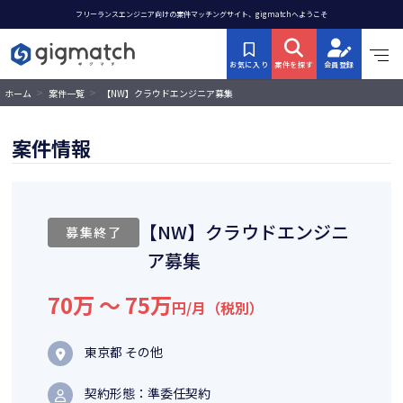
フリーランスエンジニア向けの案件マッチングサイト、gigmatchへようこそ
お気に入り
案件を探す
会員登録
>
>
【NW】クラウドエンジニア募集
ホーム
案件一覧
案件情報
【NW】クラウドエンジニ
募集終了
ア募集
70万 〜 75万
円/月（税別）
東京都 その他
契約形態：準委任契約