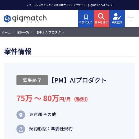
フリーランスエンジニア向けの案件マッチングサイト、gigmatchへようこそ
お気に入り
案件を探す
会員登録
>
>
【PM】AIプロダクト
ホーム
案件一覧
案件情報
【PM】AIプロダクト
募集終了
75万 〜 80万
円/月（税別）
東京都 その他
契約形態：準委任契約