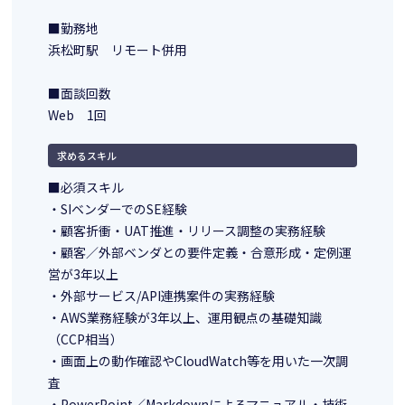
■勤務地
浜松町駅 リモート併用
■面談回数
Web 1回
求めるスキル
■必須スキル
・SIベンダーでのSE経験
・顧客折衝・UAT推進・リリース調整の実務経験
・顧客／外部ベンダとの要件定義・合意形成・定例運
営が3年以上
・外部サービス/API連携案件の実務経験
・AWS業務経験が3年以上、運用観点の基礎知識
（CCP相当）
・画面上の動作確認やCloudWatch等を用いた一次調
査
・PowerPoint／Markdownによるマニュアル・技術