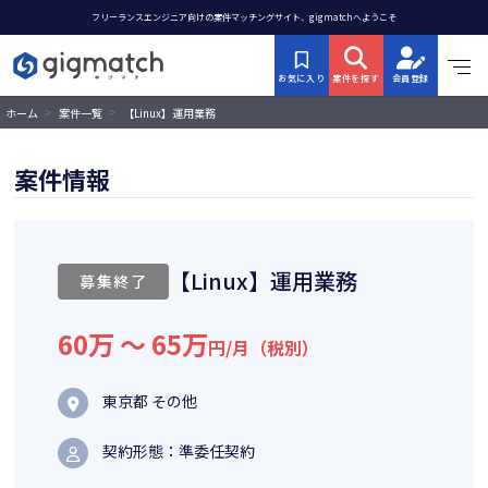
フリーランスエンジニア向けの案件マッチングサイト、gigmatchへようこそ
お気に入り
案件を探す
会員登録
>
>
【Linux】運用業務
ホーム
案件一覧
案件情報
【Linux】運用業務
募集終了
60万 〜 65万
円/月（税別）
東京都 その他
契約形態：準委任契約