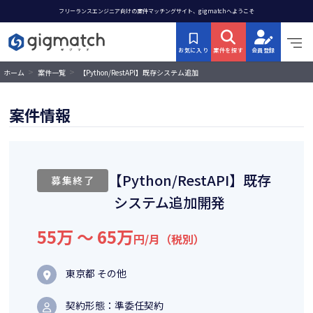
フリーランスエンジニア向けの案件マッチングサイト、gigmatchへようこそ
お気に入り
案件を探す
会員登録
>
>
【Python/RestAPI】既存システム追加
ホーム
案件一覧
開発
案件情報
【Python/RestAPI】既存
募集終了
システム追加開発
55万 〜 65万
円/月（税別）
東京都 その他
契約形態：準委任契約