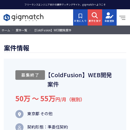
フリーランスエンジニア向けの案件マッチングサイト、gigmatchへようこそ
お気に入り
案件を探す
会員登録
>
>
【ColdFusion】WEB開発案件
ホーム
案件一覧
案件情報
【ColdFusion】WEB開発
募集終了
案件
50万 〜 55万
円/月（税別）
東京都 その他
契約形態：準委任契約