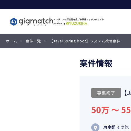
ホーム
>
案件一覧
>
【Java/Spring boot】システム改修案件
案件情報
【J
募集終了
50万 〜 5
東京都 その他