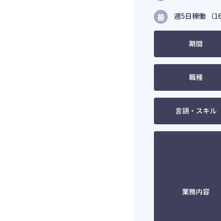
週5日稼働 （16
期間
職種
言語・スキル
業務内容