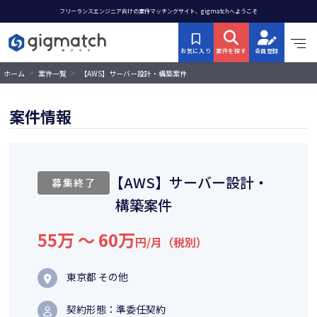
フリーランスエンジニア向けの案件マッチングサイト、gigmatchへようこそ
お気に入り
案件を探す
会員登録
>
>
【AWS】サーバー設計・構築案件
ホーム
案件一覧
案件情報
【AWS】サーバー設計・
募集終了
構築案件
55万 〜 60万
円/月（税別）
東京都 その他
契約形態：準委任契約