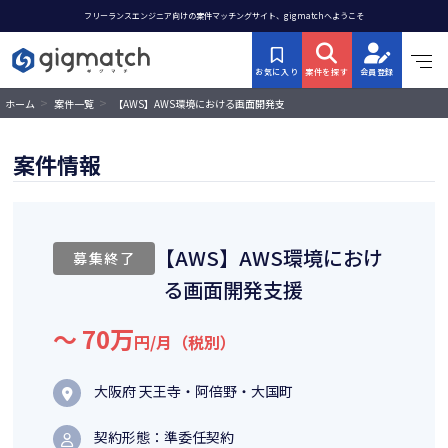
フリーランスエンジニア向けの案件マッチングサイト、gigmatchへようこそ
お気に入り
案件を探す
会員登録
>
>
【AWS】AWS環境における画面開発支
ホーム
案件一覧
援
案件情報
【AWS】AWS環境におけ
募集終了
る画面開発支援
〜 70万
円/月（税別）
大阪府 天王寺・阿倍野・大国町
契約形態：準委任契約