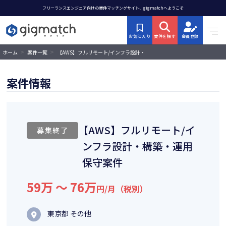
フリーランスエンジニア向けの案件マッチングサイト、gigmatchへようこそ
お気に入り
案件を探す
会員登録
>
>
【AWS】フルリモート/インフラ設計・
ホーム
案件一覧
構築・運用保守案件
案件情報
【AWS】フルリモート/イ
募集終了
ンフラ設計・構築・運用
保守案件
59万 〜 76万
円/月（税別）
東京都 その他