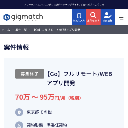
フリーランスエンジニア向けの案件マッチングサイト、gigmatchへようこそ
お気に入り
案件を探す
会員登録
>
>
【Go】フルリモート/WEBアプリ開発
ホーム
案件一覧
案件情報
【Go】フルリモート/WEB
募集終了
アプリ開発
70万 〜 95万
円/月（税別）
東京都 その他
契約形態：準委任契約