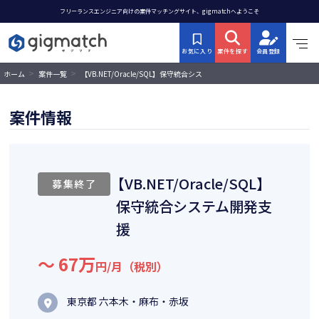
フリーランスエンジニア向けの案件マッチングサイト、gigmatchへようこそ
お気に入り
案件を探す
会員登録
>
>
【VB.NET/Oracle/SQL】保守統合シス
ホーム
案件一覧
テム開発支援
案件情報
【VB.NET/Oracle/SQL】
募集終了
保守統合システム開発支
援
〜 67万
円/月（税別）
東京都 六本木・麻布・赤坂