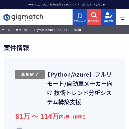
フリーランスエンジニア向けの案件マッチングサイト、gigmatchへようこそ
お気に入り
案件を探す
会員登録
>
>
【Python/Azure】フルリモート/自動
ホーム
案件一覧
車メーカー向け 技術トレンド分析シス
テム構築支援
案件情報
【Python/Azure】フルリ
募集終了
モート/自動車メーカー向
け 技術トレンド分析シス
テム構築支援
81万 〜 114万
円/月（税別）