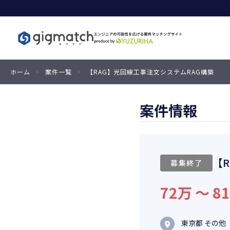
ホーム
>
案件一覧
>
【RAG】光回線工事注文システムRAG構築
案件情報
【
募集終了
72万 〜 8
東京都 その他