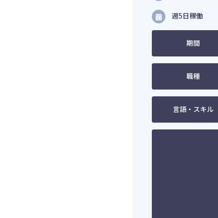
週5日稼働
期間
職種
言語・スキル