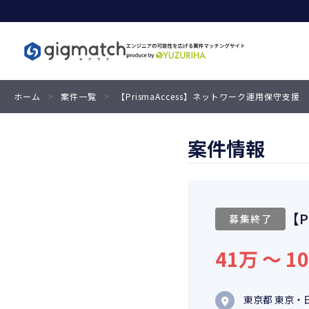
ホーム
>
案件一覧
>
【PrismaAccess】ネットワーク運用保守支援
案件情報
【P
募集終了
41万 〜 1
東京都 東京・