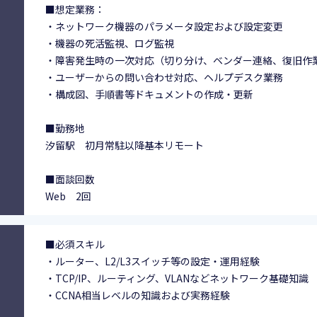
■想定業務：
・ネットワーク機器のパラメータ設定および設定変更
・機器の死活監視、ログ監視
・障害発生時の一次対応（切り分け、ベンダー連絡、復旧作
・ユーザーからの問い合わせ対応、ヘルプデスク業務
・構成図、手順書等ドキュメントの作成・更新
■勤務地
汐留駅 初月常駐以降基本リモート
■面談回数
Web 2回
■必須スキル
・ルーター、L2/L3スイッチ等の設定・運用経験
・TCP/IP、ルーティング、VLANなどネットワーク基礎知識
・CCNA相当レベルの知識および実務経験