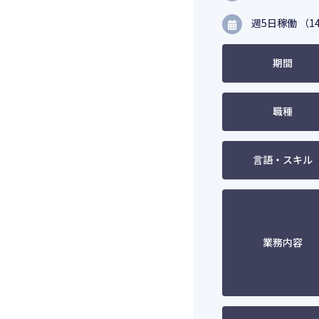
週5日稼働 （14
期間
職種
言語・スキル
業務内容