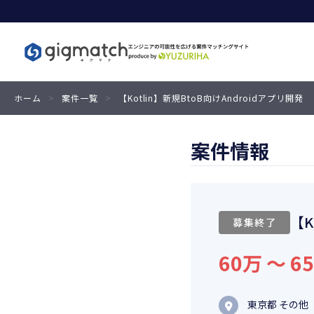
ホーム
>
案件一覧
>
【Kotlin】新規BtoB向けAndroidアプリ開発
案件情報
【K
募集終了
60万 〜 6
東京都 その他