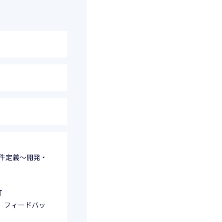
要件定義～開発・
証
、フィードバッ