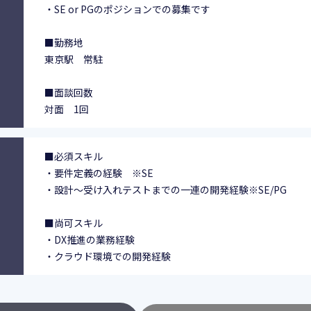
・SE or PGのポジションでの募集です
■勤務地
東京駅 常駐
■面談回数
対面 1回
■必須スキル
・要件定義の経験 ※SE
・設計～受け入れテストまでの一連の開発経験※SE/PG
■尚可スキル
・DX推進の業務経験
・クラウド環境での開発経験