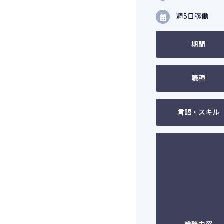
週5日稼働
期間
職種
言語・スキル