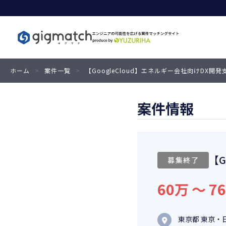
ホーム
>
案件一覧
>
【GoogleCloud】エネルギー会社向けDX開発
案件情報
【G
募集終了
60万 〜 7
東京都 東京・