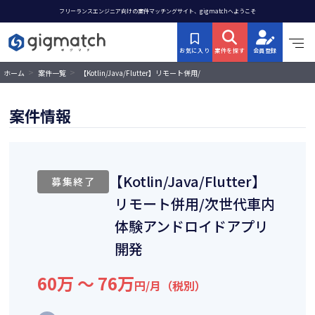
フリーランスエンジニア向けの案件マッチングサイト、gigmatchへようこそ
お気に入り
案件を探す
会員登録
>
>
【Kotlin/Java/Flutter】リモート併用/
ホーム
案件一覧
次世代車内体験アンドロイドアプリ開
発
案件情報
【Kotlin/Java/Flutter】
募集終了
リモート併用/次世代車内
体験アンドロイドアプリ
開発
60万 〜 76万
円/月（税別）