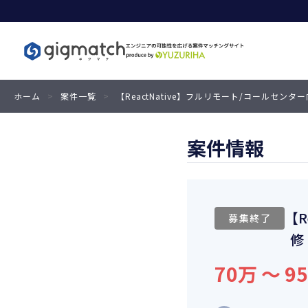
ホーム
>
案件一覧
>
【ReactNative】フルリモート/コールセンタ
案件情報
【R
募集終了
修
70万 〜 9