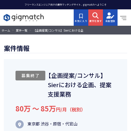
フリーランスエンジニア向けの案件マッチングサイト、gigmatchへようこそ
お気に入り
案件を探す
会員登録
>
>
【企画提案/コンサル】Sierにおける企
ホーム
案件一覧
画、提案支援業務
案件情報
【企画提案/コンサル】
募集終了
Sierにおける企画、提案
支援業務
80万 〜 85万
円/月（税別）
東京都 渋谷・原宿・代官山