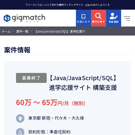
フリーランスエンジニア向けの案件マッチングサイト、gigmatchへようこそ
お気に入り
案件を探す
会員登録
>
>
【Java/JavaScript/SQL】進学応援サ
ホーム
案件一覧
イト 構築支援
案件情報
【Java/JavaScript/SQL】
募集終了
進学応援サイト 構築支援
60万 〜 65万
円/月（税別）
東京都 新宿・代々木・大久保
契約形態：準委任契約