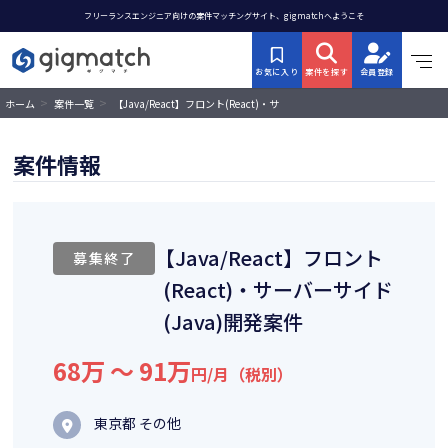
フリーランスエンジニア向けの案件マッチングサイト、gigmatchへようこそ
お気に入り
案件を探す
会員登録
>
>
【Java/React】フロント(React)・サ
ホーム
案件一覧
ーバーサイド(Java)開発案件
案件情報
【Java/React】フロント
募集終了
(React)・サーバーサイド
(Java)開発案件
68万 〜 91万
円/月（税別）
東京都 その他