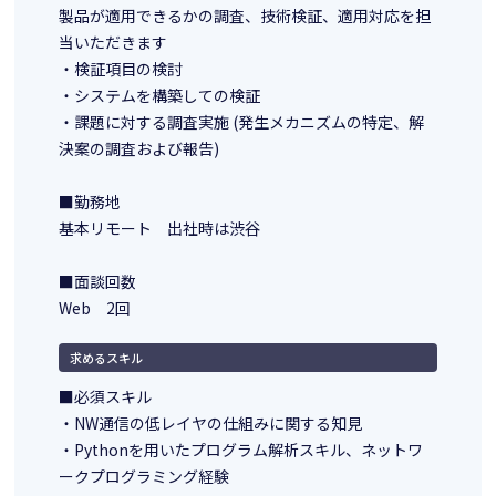
製品が適用できるかの調査、技術検証、適用対応を担
当いただきます
・検証項目の検討
・システムを構築しての検証
・課題に対する調査実施 (発生メカニズムの特定、解
決案の調査および報告)
■勤務地
基本リモート 出社時は渋谷
■面談回数
Web 2回
求めるスキル
■必須スキル
・NW通信の低レイヤの仕組みに関する知見
・Pythonを用いたプログラム解析スキル、ネットワ
ークプログラミング経験