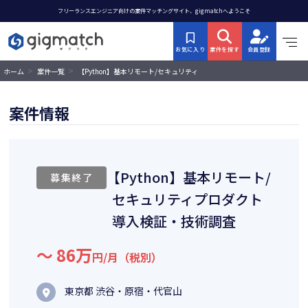
フリーランスエンジニア向けの案件マッチングサイト、gigmatchへようこそ
お気に入り
案件を探す
会員登録
>
>
【Python】基本リモート/セキュリティ
ホーム
案件一覧
プロダクト導入検証・技術調査
案件情報
【Python】基本リモート/
募集終了
セキュリティプロダクト
導入検証・技術調査
〜 86万
円/月（税別）
東京都 渋谷・原宿・代官山