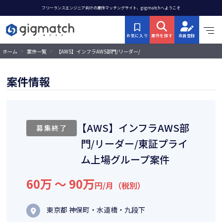
フリーランスエンジニア向けの案件マッチングサイト、gigmatchへようこそ
お気に入り
案件を探す
会員登録
>
>
【AWS】インフラAWS部門/リーダー/
ホーム
案件一覧
東証プライム上場グループ案件
案件情報
【AWS】インフラAWS部
募集終了
門/リーダー/東証プライ
ム上場グループ案件
60万 〜 90万
円/月（税別）
東京都 神保町・水道橋・九段下