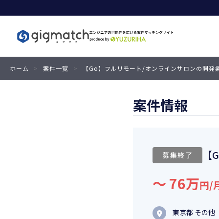
ホーム
>
案件一覧
>
【Go】フルリモート/オンラインサロンの開発
案件情報
【
募集終了
〜 76万
円/
東京都 その他