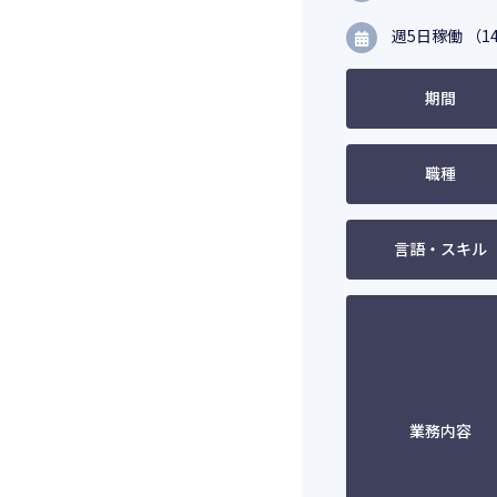
週5日稼働 （14
期間
職種
言語・スキル
業務内容