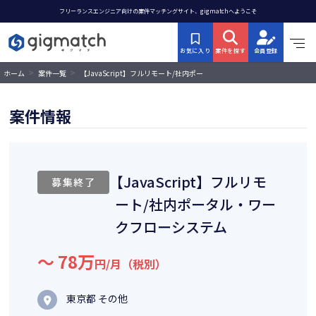
フリーランスエンジニア向けの案件マッチングサイト、gigmatchへようこそ
お気に入り
案件を探す
会員登録
>
>
【JavaScript】フルリモート/社内ポー
ホーム
案件一覧
タル・ワークフローシステム
案件情報
【JavaScript】フルリモ
募集終了
ート/社内ポータル・ワー
クフローシステム
〜 78万
円/月（税別）
東京都 その他