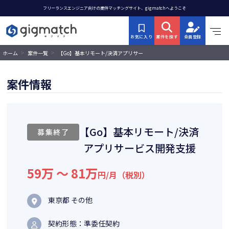
フリーランスエンジニア向けの案件マッチングサイト、gigmatchへようこそ
お気に入り
案件を探す
会員登録
>
>
【Go】基本リモート/決済アプリサー
ホーム
案件一覧
ビス開発支援
案件情報
【Go】基本リモート/決済
募集終了
アプリサービス開発支援
59万 〜 81万
円/月（税別）
東京都 その他
契約形態：準委任契約