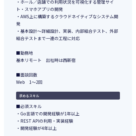
・ホール／店舗での利用状況を可視化する管理サイ
ト・スマホアプリの開発
・AWS上に構築するクラウドネイティブなシステム開
発
・基本設計～詳細設計、実装、内部結合テスト、外部
結合テストまで一連の工程に対応
■勤務地
基本リモート 出社時は西新宿
■面談回数
Web 1～2回
求めるスキル
■必須スキル
・Go言語での開発経験が1年以上
・REST APIの利用・実装経験
・開発経験が4年以上