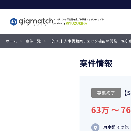
ホーム
>
案件一覧
>
【SQL】人事異動案チェック機能の開発・保守
案件情報
【
募集終了
63万 〜 7
東京都 その他