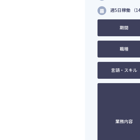
週5日稼働 （14
期間
職種
言語・スキル
業務内容