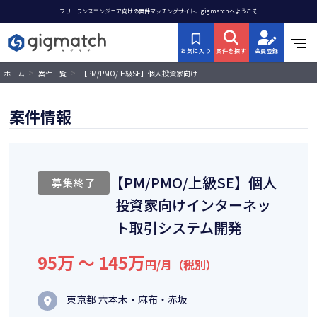
フリーランスエンジニア向けの案件マッチングサイト、gigmatchへようこそ
お気に入り
案件を探す
会員登録
>
>
【PM/PMO/上級SE】個人投資家向け
ホーム
案件一覧
インターネット取引システム開発
案件情報
【PM/PMO/上級SE】個人
募集終了
投資家向けインターネッ
ト取引システム開発
95万 〜 145万
円/月（税別）
東京都 六本木・麻布・赤坂