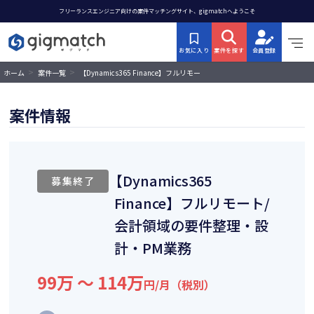
フリーランスエンジニア向けの案件マッチングサイト、gigmatchへようこそ
お気に入り
案件を探す
会員登録
>
>
【Dynamics365 Finance】フルリモー
ホーム
案件一覧
ト/会計領域の要件整理・設計・PM業
務
案件情報
【Dynamics365
募集終了
Finance】フルリモート/
会計領域の要件整理・設
計・PM業務
99万 〜 114万
円/月（税別）