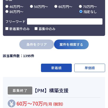
40万円〜
50万円〜
60万円〜
70万円〜
80万円〜
指定なし
フリーワード
新着案件のみ
募集中のみ
条件をクリア
案件を検索する
該当案件数：1395件
新着順
単価順
【PM】構築支援
募集終了
60万～70万
円/月（税別）