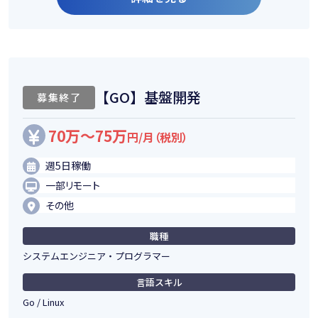
【GO】基盤開発
募集終了
70万～75万
円/月（税別）
週5日稼働
一部リモート
その他
職種
システムエンジニア・プログラマー
言語スキル
Go / Linux