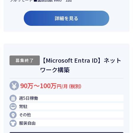
詳細を見る
【Microsoft Entra ID】ネット
募集終了
ワーク構築
90万～100万
円/月（税別）
週5日稼働
常駐
その他
服装自由