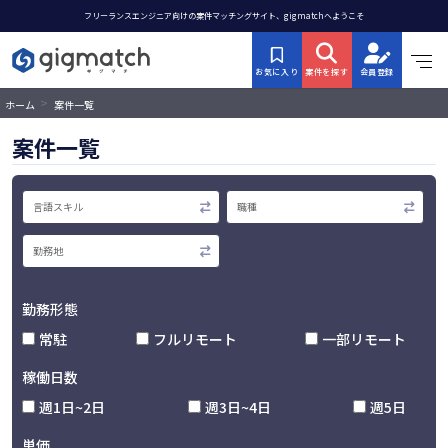
フリーランスエンジニア向けの案件マッチングサイト、gigmatchへようこそ
お気に入り
案件を探す
会員登録
>
ホーム
案件一覧
案件一覧
勤務形態
常駐
フルリモート
一部リモート
稼働日数
週1日~2日
週3日~4日
週5日
単価