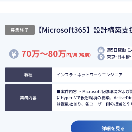
【Microsoft365】設計構築支
募集終了
週5日稼働 （1
70万～80万
円/月（税別）
東京・日本橋
職種
インフラ・ネットワークエンジニア
■案件内容 ・Microsoft仮想環境お
業務内容
にHyper-Vで仮想環境の構築、ActiveDi
は複数社あり、各ユーザー側の担当とやり取
詳細を見る