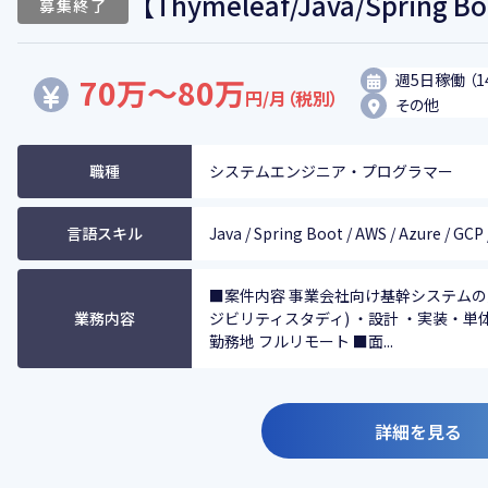
【Thymeleaf/Java/Spri
募集終了
週5日稼働 （1
70万～80万
円/月（税別）
その他
職種
システムエンジニア・プログラマー
言語スキル
Java / Spring Boot / AWS / Azure / GCP 
■案件内容 事業会社向け基幹システムの
業務内容
ジビリティスタディ) ・設計 ・実装・単
勤務地 フルリモート ■面...
詳細を見る