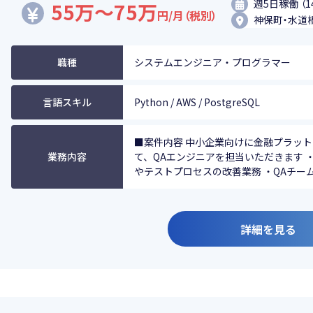
週5日稼働 （1
55万～75万
円/月（税別）
神保町・水道
職種
システムエンジニア・プログラマー
言語スキル
Python / AWS / PostgreSQL
■案件内容 中小企業向けに金融プラッ
業務内容
て、QAエンジニアを担当いただきます
やテストプロセスの改善業務 ・QAチーム(5
詳細を見る