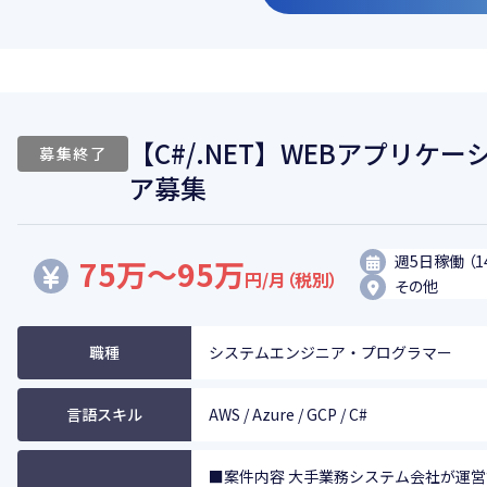
【C#/.NET】WEBアプリ
募集終了
ア募集
週5日稼働 （1
75万～95万
円/月（税別）
その他
職種
システムエンジニア・プログラマー
言語スキル
AWS / Azure / GCP / C#
■案件内容 大手業務システム会社が運