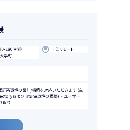
援
40-180時間）
一部リモート
・大手町
よび認証系環境の設計/構築を対応いただきます (主
rectoryおよびIntune環境の構築) ・ユーザー
り...