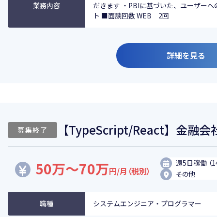
業務内容
だきます ・PBIに基づいた、ユーザーへ
ト ■面談回数 WEB 2回
詳細を見る
【TypeScript/React】
募集終了
週5日稼働 （1
50万～70万
円/月（税別）
その他
職種
システムエンジニア・プログラマー