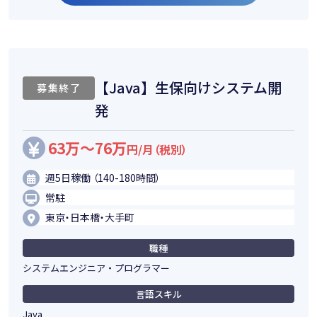
【Java】生保向けシステム開
募集終了
発
63万～76万
円/月（税別）
週5日稼働 （140-180時間）
常駐
東京・日本橋・大手町
職種
システムエンジニア・プログラマー
言語スキル
Java