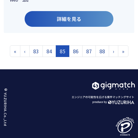
詳細を見る
«
‹
83
84
85
86
87
88
›
»
© YUZURIHA.Co.,Ltd