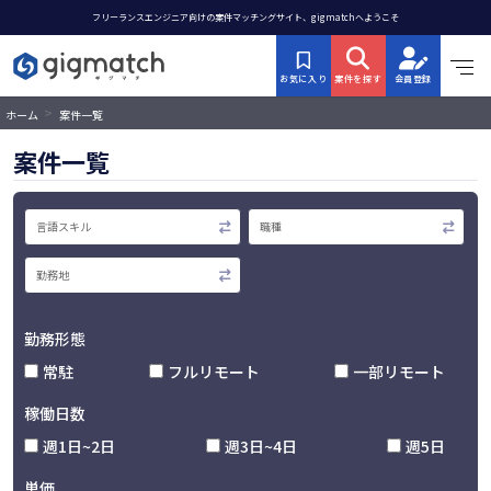
フリーランスエンジニア向けの案件マッチングサイト、gigmatchへようこそ
お気に入り
案件を探す
会員登録
>
ホーム
案件一覧
案件一覧
勤務形態
常駐
フルリモート
一部リモート
稼働日数
週1日~2日
週3日~4日
週5日
単価