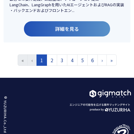
LangChain、LangGraphを用いたAIエージェントおよびRAGの実装
・バックエンドおよびフロントエン...
詳細を見る
«
‹
1
2
3
4
5
6
›
»
© YUZURIHA.Co.,Ltd