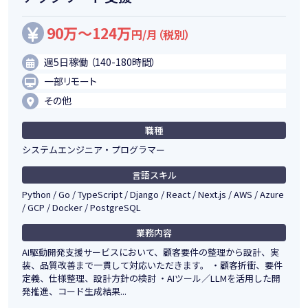
90万～124万
円/月（税別）
週5日稼働 （140-180時間）
一部リモート
その他
職種
システムエンジニア・プログラマー
言語スキル
Python / Go / TypeScript / Django / React / Next.js / AWS / Azure
/ GCP / Docker / PostgreSQL
業務内容
AI駆動開発支援サービスにおいて、顧客要件の整理から設計、実
装、品質改善まで一貫して対応いただきます。 ・顧客折衝、要件
定義、仕様整理、設計方針の検討 ・AIツール／LLMを活用した開
発推進、コード生成結果...