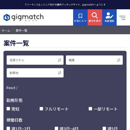
フリーランスエンジニア向けの案件マッチングサイト、gigmatchへようこそ
お気に入り
案件を探す
会員登録
>
ホーム
案件一覧
案件一覧
React /
勤務形態
常駐
フルリモート
一部リモート
稼働日数
週1日~2日
週3日~4日
週5日