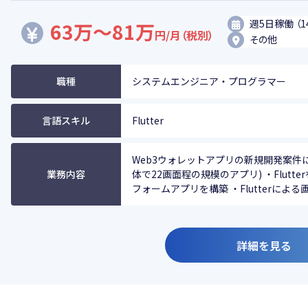
週5日稼働 （1
63万～81万
円/月（税別）
その他
職種
システムエンジニア・プログラマー
言語スキル
Flutter
Web3ウォレットアプリの新規開発案件
業務内容
体で22画面程の規模のアプリ) ・Flutte
フォームアプリを構築 ・Flutterによる画面
詳細を見る