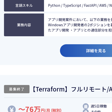
言語スキル
Python / TypeScript / FastAPI / AWS / N
アプリ開発案件において、以下の業務を
業務内容
Windowsアプリ開発者の2ポジションを募集
たアプリ開発 ・アプリとの通信部分を担う
詳細を見る
【Terraform】フルリモー
募集終了
週5日稼働
～76万
円/月（税別）
その他