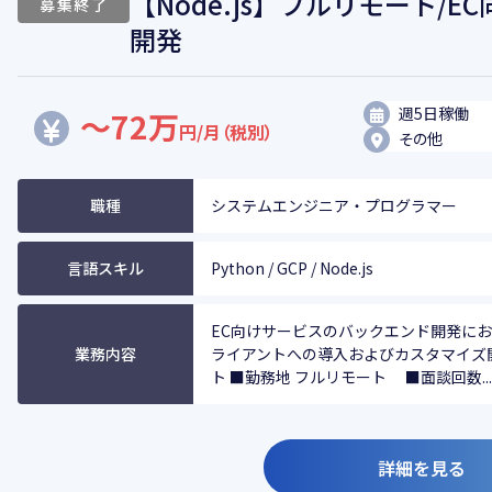
【Node.js】フルリモート/
募集終了
開発
週5日稼働
～72万
円/月（税別）
その他
職種
システムエンジニア・プログラマー
言語スキル
Python / GCP / Node.js
EC向けサービスのバックエンド開発にお
業務内容
ライアントへの導入およびカスタマイズ
ト ■勤務地 フルリモート ■面談回数...
詳細を見る