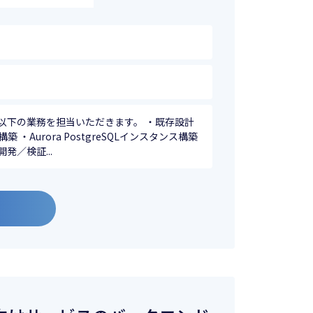
以下の業務を担当いただきます。 ・既存設計
 ・Aurora PostgreSQLインスタンス構築
発／検証...