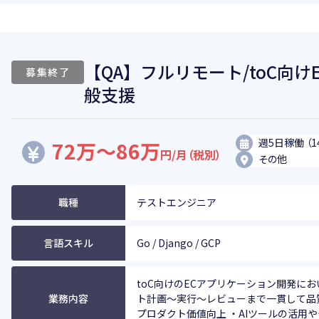
【QA】フルリモート/toC向
募集終了
般支援
週5日稼働 （1
72万～86万
円/月（税別）
その他
職種
テストエンジニア
言語スキル
Go / Django / GCP
toC向けのECアプリケーション開発に
業務内容
ト計画〜実行〜レビューまで一貫して品
プロダクト価値向上 ・AIツールの活用やテ