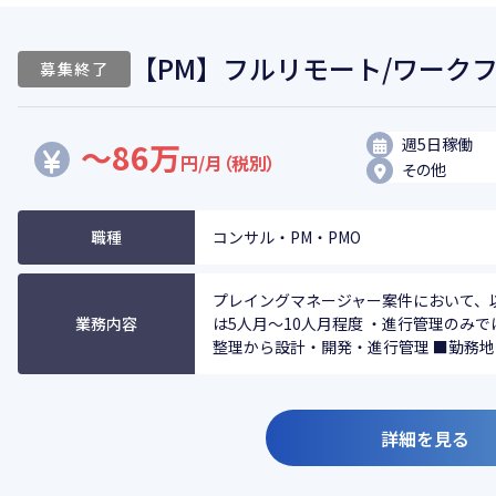
【PM】フルリモート/ワーク
募集終了
週5日稼働
～86万
円/月（税別）
その他
職種
コンサル・PM・PMO
プレイングマネージャー案件において、
業務内容
は5人月～10人月程度 ・進行管理のみ
整理から設計・開発・進行管理 ■勤務地 フ
詳細を見る